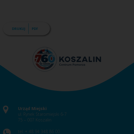
DRUKUJ
PDF
Urząd Miejski
ul. Rynek Staromiejski 6-7
75 – 007 Koszalin
tel. + 48 94 348 86 00