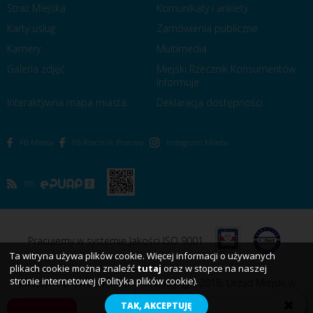
Straż Miejska
Komunikaty i ankiety
Karty usług
Zamówienia publiczne
Kamery
Multimedia
Galeria zdjęć
Miejski Rzecznik Konsumentów
Informuje
Interaktywna mapa miasta
Deklaracja dostępności
FB Miasta
FB Rzecznik Prasowy
Instagram Miasta
RSS
Pracujemy w systemie Jakości ISO 9001
Ta witryna używa plików cookie. Więcej informacji o używanych
plikach cookie można znaleźć
tutaj
oraz w stopce na naszej
stronie internetowej (Polityka plików cookie).
Wszystkie prawa zastrzeżone. Copyright 2018. Urząd Miejski w
Koszalinie
TAK, AKCEPTUJĘ