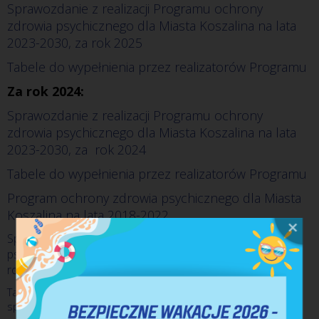
Sprawozdanie z realizacji Programu ochrony 
zdrowia psychicznego dla Miasta Koszalina na lata 
2023-2030, za rok 2025
Tabele do wypełnienia przez realizatorów Programu
Za rok 2024:
Sprawozdanie z realizacji Programu ochrony 
zdrowia psychicznego dla Miasta Koszalina na lata 
2023-2030, za  rok 2024
Tabele do wypełnienia przez realizatorów Programu
Program ochrony zdrowia psychicznego dla Miasta 
Koszalina na lata 2018-2022
Sprawozdanie z realizacji Programu ochrony zdrowia 
psychicznego dla Miasta Koszalina na lata 2018-2022, za 
rok 2018
Tabele do wypełnienia przez Realizatorów Programu do 
sprawozdania za 2019 rok