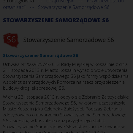
Strona główna
Urząd Miejski
Przynależność do
organizacji
Stowarzyszenie Samorządowe S6
STOWARZYSZENIE SAMORZĄDOWE S6
Stowarzyszenie Samorządowe S6
Uchwałą Nr XXXVII/574/2013 Rady Miejskiej w Koszalinie z dnia
21 listopada 2013 r. Miasto Koszalin wyraziło wolę utworzenia
Stowarzyszenia Samorządowego S6 jako formy współdziałania
wspólnot samorządowych Pomorza na rzecz przyspieszenia
budowy drogi ekspresowej S6.
W dniu 22 listopada 2013 r. odbyło się Zebranie Założycielskie
Stowarzyszenia Samorządowego S6, w którym uczestniczyło
Miasto Koszalin jako Członek - Założyciel. Podczas Zebrania
zdecydowano o utworzeniu Stowarzyszenia Samorządowego
S6 z siedzibą w Koszalinie oraz przyjęto jego statut.
Stowarzyszenie Samorządowe S6 zostało zarejestrowane w
Krajowym Rejestrze Sądowym w dniu 23.01.2014 r.