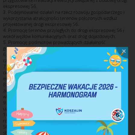
ekspresowej S6.
3. Podejmowanie działań na rzecz rozwoju gospodarczego i
wykorzystania atrakcyjności terenów położonych wzdłuż
projektowanej drogi ekspresowej S6.
4. Promocję terenów przyległych do drogi ekspresowej S6 i
wokół węzłów komunikacyjnych oraz dróg dojazdowych.
5. Promocję podmiotów prowadzących działalność
gospodarczą na terenach wskazanych powyżej.
6. Promocję jednostek samorządu terytorialnego będących
członkami Stowarzyszenia.
7. Poszukiwanie inwestorów krajowych i zagranicznych dla
celów realizacji inwestycji na terenach przyległych do trasy
ekspresowej S6.
8. Wyrażanie wspólnego stanowiska w ważnych sprawach
związanych z budową drogi ekspresowej S6 wobec organów
władzy i administracji publicznej, inwestora i wykonawców.
9. Udzielanie pomocy członkom w celu ochrony ich
uzasadnionych interesów.
10. Wspieranie działań mających na celu modernizację i
rozbudowę dróg dojazdowych do węzłów drogi ekspresowej
S6, dla udostępnienia terenów przy tych drogach celem
stworzenia nowych miejsc pracy.