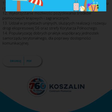
11. Promocję oferty inwestycyjnej oraz jej atrakcyjności w kraju
i zagranicą.
12. Wykorzystanie możliwości pozyskiwania środków
pomocowych krajowych i zagranicznych.
13. Udział w projektach unijnych, służących realizacji i rozwoju
drogi ekspresowej S6 oraz strefy Korytarza Północnego.
14. Popularyzację dobrych praktyk współpracy jednostek
samorządu terytorialnego, dla poprawy dostępności
komunikacyjnej.
DRUKUJ
PDF