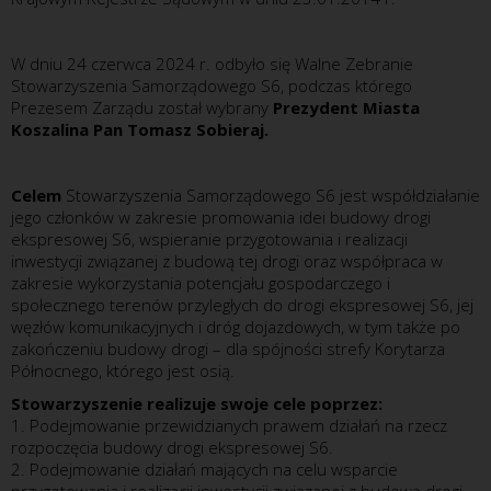
W dniu 24 czerwca 2024 r. odbyło się Walne Zebranie
Stowarzyszenia Samorządowego S6, podczas którego
Prezesem Zarządu został wybrany
Prezydent Miasta
Koszalina Pan Tomasz Sobieraj.
Celem
Stowarzyszenia Samorządowego S6 jest współdziałanie
jego członków w zakresie promowania idei budowy drogi
ekspresowej S6, wspieranie przygotowania i realizacji
inwestycji związanej z budową tej drogi oraz współpraca w
zakresie wykorzystania potencjału gospodarczego i
społecznego terenów przyległych do drogi ekspresowej S6, jej
węzłów komunikacyjnych i dróg dojazdowych, w tym także po
zakończeniu budowy drogi – dla spójności strefy Korytarza
Północnego, którego jest osią.
Stowarzyszenie realizuje swoje cele poprzez:
1. Podejmowanie przewidzianych prawem działań na rzecz
rozpoczęcia budowy drogi ekspresowej S6.
2. Podejmowanie działań mających na celu wsparcie
przygotowania i realizacji inwestycji związanej z budową drogi