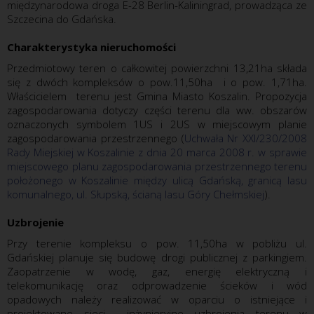
międzynarodowa droga E-28 Berlin-Kaliningrad, prowadząca ze
Szczecina do Gdańska.
Charakterystyka nieruchomości
Przedmiotowy teren o całkowitej powierzchni 13,21ha składa
się z dwóch kompleksów o pow.11,50ha i o pow. 1,71ha.
Właścicielem terenu jest Gmina Miasto Koszalin. Propozycja
zagospodarowania dotyczy części terenu dla ww. obszarów
oznaczonych symbolem 1US i 2US w miejscowym planie
zagospodarowania przestrzennego (
Uchwała Nr XXI/230/2008
Rady Miejskiej w Koszalinie z dnia 20 marca 2008 r. w sprawie
miejscowego planu zagospodarowania przestrzennego terenu
położonego w Koszalinie między ulicą Gdańską, granicą lasu
komunalnego, ul. Słupską, ścianą lasu Góry Chełmskiej
).
Uzbrojenie
Przy terenie kompleksu o pow. 11,50ha w pobliżu ul.
Gdańskiej planuje się budowę drogi publicznej z parkingiem.
Zaopatrzenie w wodę, gaz, energię elektryczną i
telekomunikację oraz odprowadzenie ścieków i wód
opadowych należy realizować w oparciu o istniejące i
projektowane sieci inżynieryjne uzbrojenia terenu w