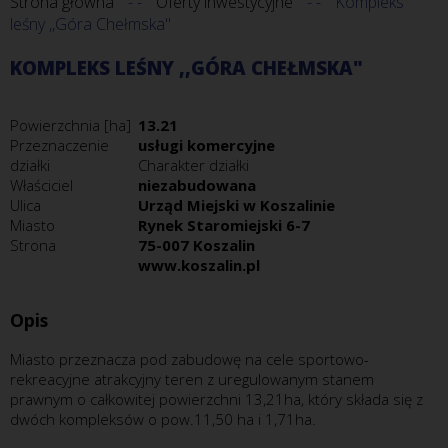
Strona główna
Oferty inwestycyjne
Kompleks
leśny ,,Góra Chełmska"
KOMPLEKS LEŚNY ,,GÓRA CHEŁMSKA"
Powierzchnia [ha]
13.21
Przeznaczenie
usługi komercyjne
działki
Charakter działki
Właściciel
niezabudowana
Ulica
Urząd Miejski w Koszalinie
Miasto
Rynek Staromiejski 6-7
Strona
75-007 Koszalin
www.koszalin.pl
Opis
Miasto przeznacza pod zabudowę na cele sportowo-
rekreacyjne atrakcyjny teren z uregulowanym stanem
prawnym o całkowitej powierzchni 13,21ha, który składa się z
dwóch kompleksów o pow.11,50 ha i 1,71ha.