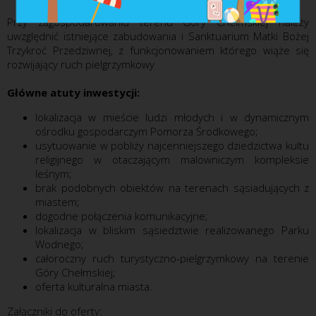
Przy zagospodarowaniu terenu Góry Chełmskiej należy
uwzględnić istniejące zabudowania i Sanktuarium Matki Bożej
Trzykroć Przedziwnej, z funkcjonowaniem którego wiąże się
rozwijający ruch pielgrzymkowy
Główne atuty inwestycji:
lokalizacja w mieście ludzi młodych i w dynamicznym
ośrodku gospodarczym Pomorza Środkowego;
usytuowanie w pobliży najcenniejszego dziedzictwa kultu
religijnego w otaczającym malowniczym kompleksie
leśnym;
brak podobnych obiektów na terenach sąsiadujących z
miastem;
dogodne połączenia komunikacyjne;
lokalizacja w bliskim sąsiedztwie realizowanego Parku
Wodnego;
całoroczny ruch turystyczno-pielgrzymkowy na terenie
Góry Chełmskiej;
oferta kulturalna miasta.
Załączniki do oferty: