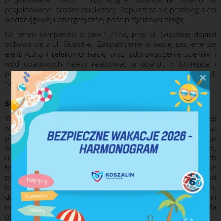
projektowanej drodze publicznej. Dopuszcza się przebieg sieci
wodociągowej i energetycznej poza projektową drogą.
Na teren kompleksu o pow.1,71ha, przy ul. Słupskiej dojazd
odbywa się z ul. Słupskiej. Zaopatrzenie w wodę, gaz, energię
elektryczną i telekomunikację oraz odprowadzenie ścieków i
wód opadowych należy realizować w oparciu o istniejące i
projektowane sieci inżynieryjne uzbrojenia terenu w ul.
Słupskiej.
Stan planistyczny
W planie miejscowym (Uchwała Nr XXI/230/2008 Rady Miejskiej
w Koszalinie z dnia 20 marca 2008 r. w sprawie miejscowego
planu zagospodarowania przestrzennego terenu położonego
w Koszalinie między ulicą Gdańską, granicą lasu komunalnego,
ul. Słupską, ścianą lasu Góry Chełmskiej), dla proponowanych
terenów o łącznej pow. 13,21ha przewidziano przeznaczenie
pod usługi rekreacji, sportu i gastronomii, oraz, m.in. pod
lokalizację trwałych obiektów turystycznych, ze wskazaniem:
dwóch miejsc pod zabudowę kubaturową, zgodnie z zapisami
miejscowego planu zagosdpodarowania przestrzennego dla
obszarów o symbolu 1US i 2US.