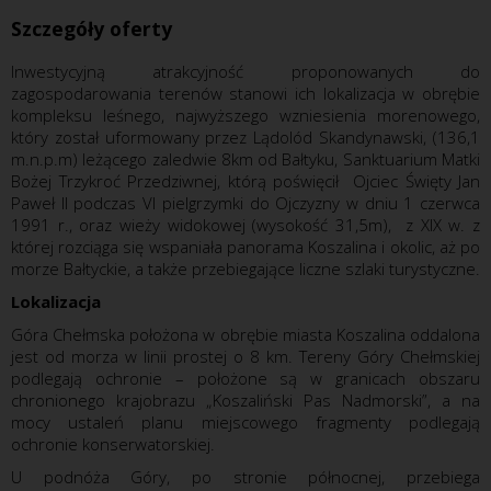
Szczegóły oferty
Inwestycyjną atrakcyjność proponowanych do
zagospodarowania terenów stanowi ich lokalizacja w obrębie
kompleksu leśnego, najwyższego wzniesienia morenowego,
który został uformowany przez Lądolód Skandynawski, (136,1
m.n.p.m) leżącego zaledwie 8km od Bałtyku, Sanktuarium Matki
Bożej Trzykroć Przedziwnej, którą poświęcił Ojciec Święty Jan
Paweł II podczas VI pielgrzymki do Ojczyzny w dniu 1 czerwca
1991 r., oraz wieży widokowej (wysokość 31,5m), z XIX w. z
której rozciąga się wspaniała panorama Koszalina i okolic, aż po
morze Bałtyckie, a także przebiegające liczne szlaki turystyczne.
Lokalizacja
Góra Chełmska położona w obrębie miasta Koszalina oddalona
jest od morza w linii prostej o 8 km. Tereny Góry Chełmskiej
podlegają ochronie – położone są w granicach obszaru
chronionego krajobrazu „Koszaliński Pas Nadmorski”, a na
mocy ustaleń planu miejscowego fragmenty podlegają
ochronie konserwatorskiej.
U podnóża Góry, po stronie północnej, przebiega