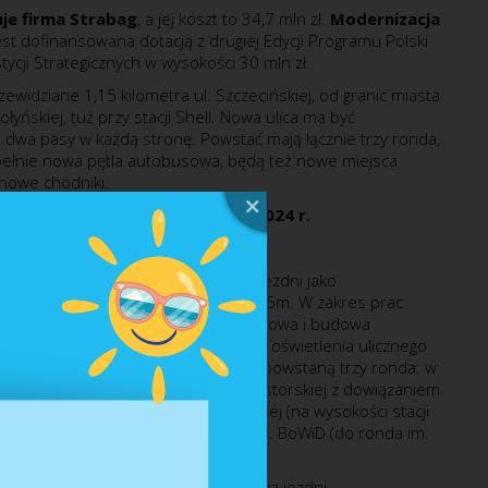
uje firma Strabag
, a jej koszt to 34,7 mln zł.
Modernizacja
st dofinansowana dotacją z drugiej Edycji Programu Polski
ycji Strategicznych w wysokości 30 mln zł.
ewidziane 1,15 kilometra ul. Szczecińskiej, od granic miasta
łyńskiej, tuż przy stacji Shell. Nowa ulica ma być
dwa pasy w każdą stronę. Powstać mają łącznie trzy ronda,
upełnie nowa pętla autobusowa, będą też nowe miejsca
 nowe chodniki.
a inwestycji – 31 października 2024 r.
zczecińskiej w zakresie rozbudowy jezdni jako
pasowej o szerokości pasa ruchu 3,5m. W zakres prac
ebudowa i rozbudowa jezdni, przebudowa i budowa
owa drogi rowerowej i przebudowa oświetlenia ulicznego
em przejść dla pieszych. Dodatkowo powstaną trzy ronda: w
ysokości ul. Ekonomicznej, w ul. Inwestorskiej z dowiązaniem
l. Wołyńskiej oraz w ul. Szczecińskiej (na wysokości stacji
ygotowaniem pod przyszły przebieg ul. BoWiD (do ronda im.
rota”).
oło 1,15 km. Przebudowa i rozbudowa jezdni –