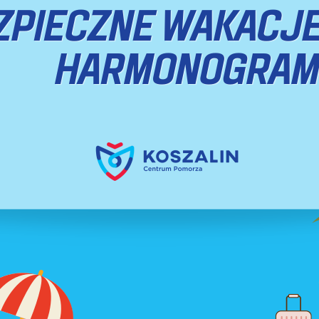
wprowadzenie dwóc
budowa trzech skrz
 o dwóch pasach ruchu; przebudowa i budowa chodników; przebu
 drogi dojazdowej; budowa miejsc postojowych; przebudowa i bu
czy na przejściach dla pieszych; przebudowa i budowa odwodnienia 
j infrastruktury technicznej; przebudowa istniejącej sieci elektr
chitekturą.