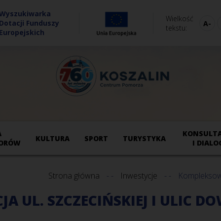
Wyszukiwarka
Wielkość
Dotacji Funduszy
tekstu
Europejskich
A
KONSULTA
KULTURA
SPORT
TURYSTYKA
ORÓW
I DIALO
Strona główna
Inwestycje
Kompleksowa 
UL. SZCZECIŃSKIEJ I ULIC DO