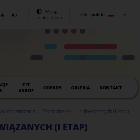
Wersja
Język
polski
kontrastowa
CJE
ZIT
ODPADY
GALERIA
KONTAKT
G
KKBOF
modernizacja ul. Szczecińskiej i ulic dowiązanych (I etap)
WIĄZANYCH (I ETAP)