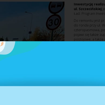
Inwestycję realiz
ul. Szczecińskiej
je
Ład: Program Inwest
Do remontu jest prz
do ronda przy ul. Wo
czteropasmowa, po 
pojawi się także z
postojowe, a także
Termin zakończeni
Szczegóły:
Przebudowa ulicy S
dwujezdniowej dwu
wchodzi m.in. prz
chodników, przebud
wraz z doświetleni
ul. Wołyńskiej na w
do nowego ronda w u
paliw) będącej prz
gen. Roweckiego „G
Długość odcinka ok