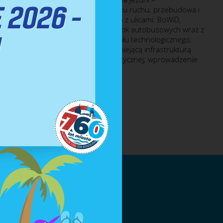
h pasów ruchu dla każdego kierunku ruchu; przebudowa i
yżowań na skrzyżowania typu rondo z ulicami: BoWiD,
dowa i budowa zjazdów; budowa zatok autobusowych wraz z
dowa drogi rowerowej; budowa kanału technologicznego;
ulicznego; usunięcie kolizji z istniejącą infrastrukturą
oenergetycznej oraz sieci teleinformatycznej; wprowadzenie