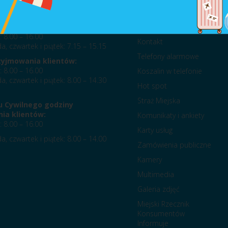
acy Urzędu Miejskiego:
Na skróty
: 8.00 – 16.00
Kontakt
a, czwartek i piątek: 7.15 – 15.15
Telefony alarmowe
zyjmowania klientów:
: 8.00 – 16.00
Koszalin w telefonie
a, czwartek i piątek: 8.00 – 14.30
Hot spot
Straż Miejska
u Cywilnego godziny
ia klientów:
Komunikaty i ankiety
: 8.00 – 16.00
Karty usług
a, czwartek i piątek: 8.00 – 14.00
Zamówienia publiczne
Kamery
Multimedia
Galeria zdjęć
Miejski Rzecznik
Konsumentów
Informuje