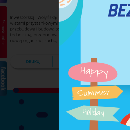
Inwestorską i Wołyńską/ Ekonomiczną. Projektowane ronda
Płatność online
wiatami przystankowymi; budowa pętli autobusowej; budowa
przebudowa i budowa oświetlenia ulicznego; budowa doświetla
techniczną; przebudowa wodociągu; zabezpieczenie istniejące
nowej organizacji ruchu; zagospodarowanie zielenią i małą ar
DRUKUJ
PDF