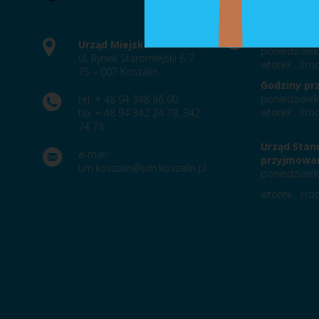
Godziny pr
Urząd Miejski
poniedziałek
ul. Rynek Staromiejski 6-7
wtorek , środ
75 – 007 Koszalin
Godziny pr
poniedziałek
tel. + 48 94 348 86 00
wtorek , środ
fax + 48 94 342 24 78, 342
24 78
Urząd Stan
e-mail:
przyjmowan
um.koszalin@um.koszalin.pl
poniedziałek
wtorek , środ