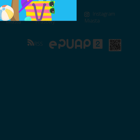
FB
FB Rzecznik
Instagram
Miasta
Miasta
Prasowy
RSS