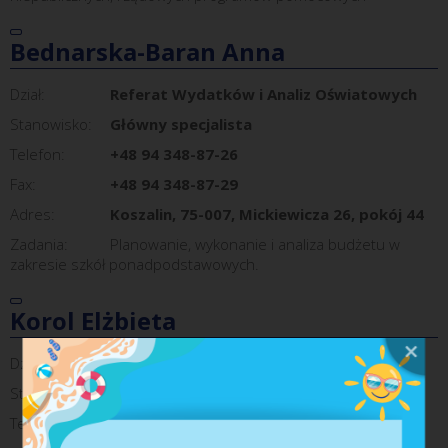
Bednarska-Baran Anna
Dział:
Referat Wydatków i Analiz Oświatowych
Stanowisko:
Główny specjalista
Telefon:
+48 94 348-87-26
Fax:
+48 94 348-87-29
Adres:
Koszalin, 75-007, Mickiewicza 26, pokój 44
Zadania:
Planowanie, wykonanie i analiza budżetu w
zakresie szkół ponadpodstawowych.
Korol Elżbieta
Dział:
Referat Organizacji Edukacji
Stanowisko:
Inspektor
Telefon:
+ 48 94 348-87-25