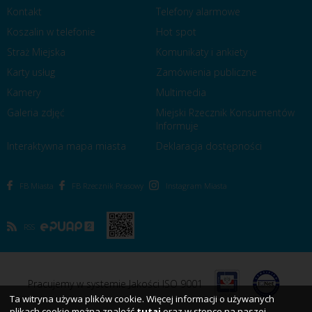
Kontakt
Telefony alarmowe
Koszalin w telefonie
Hot spot
Straż Miejska
Komunikaty i ankiety
Karty usług
Zamówienia publiczne
Kamery
Multimedia
Galeria zdjęć
Miejski Rzecznik Konsumentów
Informuje
Interaktywna mapa miasta
Deklaracja dostępności
FB Miasta
FB Rzecznik Prasowy
Instagram Miasta
RSS
Pracujemy w systemie Jakości ISO 9001
Ta witryna używa plików cookie. Więcej informacji o używanych
plikach cookie można znaleźć
tutaj
oraz w stopce na naszej