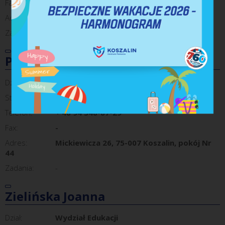
Fax:
-
Adres:
Koszalin, 75-007, Mickiewicza 26, pokój 49
Zadania:
szkoły podstawowe
Pahulak Natalia
Dział:
Referat Organizacji Edukacji
Stanowisko:
Inspektor
Telefon:
+ 48 94 348-87-29
Fax:
-
Adres:
Mickiewicza 26, 75-007 Koszalin, pokój Nr
44
Zadania:
-
Zielińska Joanna
Dział:
Wydział Edukacji