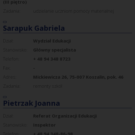
(III piętro)
Zadania:
udzielanie uczniom pomocy materialnej
Sarapuk Gabriela
Dział:
Wydział Edukacji
Stanowisko:
Główny specjalista
Telefon:
+ 48 94 348 8723
Fax:
-
Adres:
Mickiewicza 26, 75-007 Koszalin, pok. 46
Zadania:
remonty szkół
Pietrzak Joanna
Dział:
Referat Organizacji Edukacji
Stanowisko:
Inspektor
Telefon:
+ 48 94 348-86-98