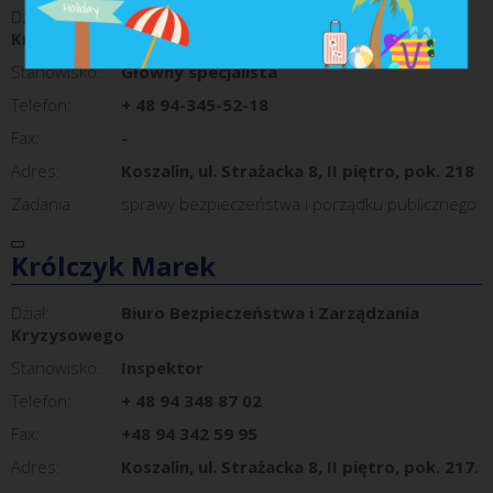
Dział:
Biuro Bezpieczeństwa i Zarządzania
Kryzysowego
Stanowisko:
Główny specjalista
Telefon:
+ 48 94-345-52-18
Fax:
-
Adres:
Koszalin, ul. Strażacka 8, II piętro, pok. 218
Zadania:
sprawy bezpieczeństwa i porządku publicznego
Królczyk Marek
Dział:
Biuro Bezpieczeństwa i Zarządzania
Kryzysowego
Stanowisko:
Inspektor
Telefon:
+ 48 94 348 87 02
Fax:
+48 94 342 59 95
Adres:
Koszalin, ul. Strażacka 8, II piętro, pok. 217.