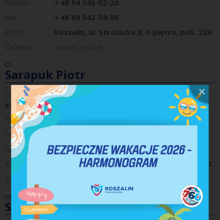
Telefon:
+ 48 94 345-52-20
Fax:
+ 48 94 342-59-95
Adres:
Koszalin, ul. Strażacka 8, II piętro, pok. 220
Zadania:
sprawy ogólne
Sarapuk Piotr
Dział:
Biuro Bezpieczeństwa i Zarządzania
Kryzysowego
Stanowisko:
Główny specjalista
Telefon:
94-347-11-13
Fax:
+48 94 342 59 95
Adres:
Koszalin, ul. Strażacka 8, II piętro, pok. 217.
Zadania:
sprawy obronne
Sadowski Tomasz