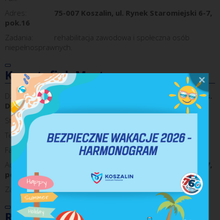
Adres:
75-007 Koszalin, ul. Rynek Staromiejski 6-7,
pok.16
Zadania:
rehabilitacja zawodowa i społeczna osób
niepełnosprawnych.
Krysztofiak Marta
Dział:
Biuro Pełnomocnika Prezydenta Miasta ds.
Dostępności i Wyrównywania Szans
Stanowisko:
Starszy specjalista
Telefon:
+ 48 94 348 87 17
Fax:
-
Adres:
75-007 Koszalin, ul. Rynek Staromiejski 6-7,
pok.53
Zadania:
-
Rotnicka Elżbieta