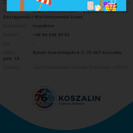
Dział:
Biuro Pełnomocnika Prezydenta Miasta ds.
Dostępności i Wyrównywania Szans
Stanowisko:
Inspektor
Telefon:
+48 94 348 49 03
Fax:
-
Adres:
Rynek Staromiejski 6-7, 75-007 Koszalin,
pok. 16
Zadania:
Zapotrzebowanie na środki finansowe z PFRON