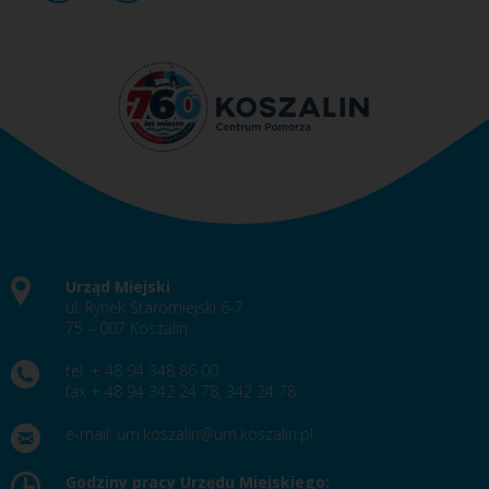
Urząd Miejski
ul. Rynek Staromiejski 6-7
75 – 007 Koszalin
tel. + 48 94 348 86 00
fax + 48 94 342 24 78, 342 24 78
e-mail:
um.koszalin@um.koszalin.pl
Godziny pracy Urzędu Miejskiego: