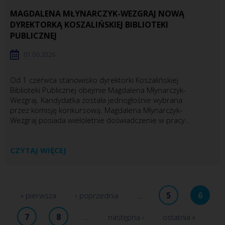
MAGDALENA MŁYNARCZYK-WEZGRAJ NOWĄ
DYREKTORKĄ KOSZALIŃSKIEJ BIBLIOTEKI
PUBLICZNEJ
01.06.2026
Od 1 czerwca stanowisko dyrektorki Koszalińskiej
Biblioteki Publicznej obejmie Magdalena Młynarczyk-
Wezgraj. Kandydatka została jednogłośnie wybrana
przez komisję konkursową. Magdalena Młynarczyk-
Wezgraj posiada wieloletnie doświadczenie w pracy...
CZYTAJ WIĘCEJ
5
6
« pierwsza
‹ poprzednia
…
7
8
…
następna ›
ostatnia »