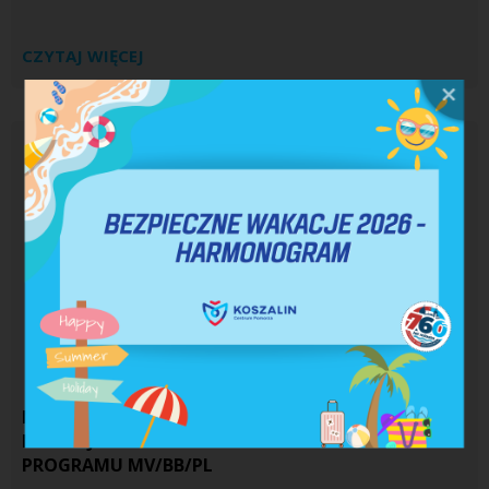
CZYTAJ WIĘCEJ
MOŻLIWOŚĆ POZYSKANIA DOFINANSOWANIA
NA PROJEKTY POLSKO-NIEMIECKIE W RAMACH
PROGRAMU MV/BB/PL