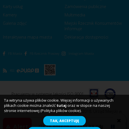
Karty usług
Zamówienia publiczne
Kamery
Multimedia
Galeria zdjęć
Miejski Rzecznik Konsumentów
Informuje
Interaktywna mapa miasta
Deklaracja dostępności
FB Miasta
FB Rzecznik Prasowy
Instagram Miasta
RSS
Pracujemy w systemie Jakości ISO 9001
Ta witryna używa plików cookie. Więcej informacji o używanych
plikach cookie można znaleźć
tutaj
oraz w stopce na naszej
stronie internetowej (Polityka plików cookie).
Wszystkie prawa zastrzeżone. Copyright 2018. Urząd Miejski w
Koszalinie
TAK, AKCEPTUJĘ
Alert
Wakacje to doskonały czas na odpoczynek, akt