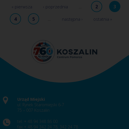
2
3
« pierwsza
‹ poprzednia
…
4
5
…
następna ›
ostatnia »
Urząd Miejski
ul. Rynek Staromiejski 6-7
75 – 007 Koszalin
tel. + 48 94 348 86 00
fax + 48 94 342 24 78, 342 24 78