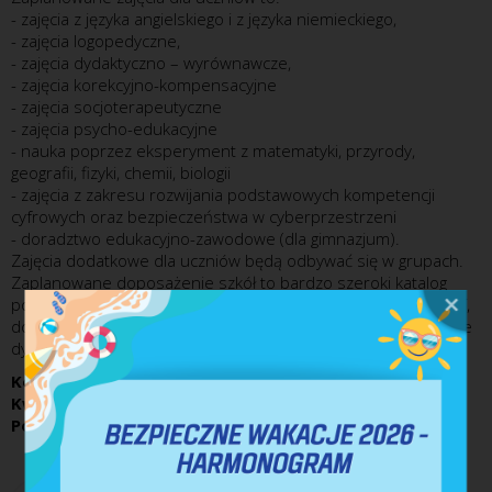
- zajęcia z języka angielskiego i z języka niemieckiego,
- zajęcia logopedyczne,
- zajęcia dydaktyczno – wyrównawcze,
- zajęcia korekcyjno-kompensacyjne
- zajęcia socjoterapeutyczne
- zajęcia psycho-edukacyjne
- nauka poprzez eksperyment z matematyki, przyrody,
geografii, fizyki, chemii, biologii
- zajęcia z zakresu rozwijania podstawowych kompetencji
cyfrowych oraz bezpieczeństwa w cyberprzestrzeni
- doradztwo edukacyjno-zawodowe (dla gimnazjum).
Zajęcia dodatkowe dla uczniów będą odbywać się w grupach.
Zaplanowane doposażenie szkół to bardzo szeroki katalog
począwszy od tablic interaktywnych, wizualizerów, sprzętu ICT,
do drobnych akcesoriów, przedmiotów stanowiących pomoce
dydaktyczne.
Koszt całkowity inwestycji:
925 680 zł
Kwota dofinansowania:
879 396,00 zł
Poziom dofinansowania:
95,00%