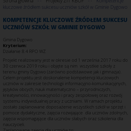
Strona główna
Projekty ZIT KBOF
Kompetencje
kluczowe źródłem sukcesu uczniów szkół w Gminie Dygowo
KOMPETENCJE KLUCZOWE ŹRÓDŁEM SUKCESU
UCZNIÓW SZKÓŁ W GMINIE DYGOWO
Gmina Dygowo
Kryterium:
Działanie 8.4 RPO WZ
Projekt realizowany jest w okresie od 1 września 2017 roku do
30 czerwca 2019 roku i objęte są nim wszystkie szkoły z
terenu gminy Dygowo (zarówno podstawowe jak i gimnazja).
Celem projektu jest doskonalenie kompetencji kluczowych
uczniów w zakresie technologii informacyjno-komunikacyjnych,
języków obcych, nauk matematyczno – przyrodniczych,
kreatywności, innowacyjności i pracy zespołowej oraz rozwój
systemu indywidualnej pracy z uczniami. W ramach projektu
zostało zaplanowane doposażenie wszystkich szkół w sprzęt i
pomoce dydaktyczne, zajęcia rozwijające dla uczniów zdolnych,
zajęcia wspomagające dla uczniów słabych oraz szkolenia dla
nauczycieli.
Zaplanowane zajęcia dla uczniów to: