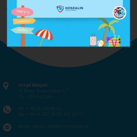
DRUKUJ
PDF
Urząd Miejski
ul. Rynek Staromiejski 6-7
75 – 007 Koszalin
tel. + 48 94 348 86 00
fax + 48 94 342 24 78, 342 24 78
e-mail:
um.koszalin@um.koszalin.pl