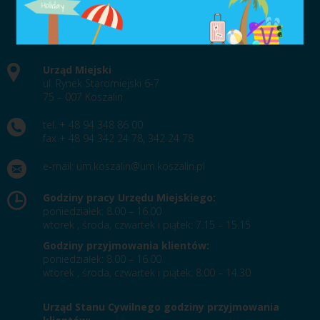
Urząd Miejski
ul. Rynek Staromiejski 6-7
75 – 007 Koszalin
tel. + 48 94 348 86 00
fax + 48 94 342 24 78, 342 24 78
e-mail:
um.koszalin@um.koszalin.pl
Godziny pracy Urzędu Miejskiego:
poniedziałek: 8.00 – 16.00
wtorek , środa, czwartek i piątek: 7.15 – 15.15
Godziny przyjmowania klientów:
poniedziałek: 8.00 – 16.00
wtorek , środa, czwartek i piątek: 8.00 – 14.30
Urząd Stanu Cywilnego godziny przyjmowania