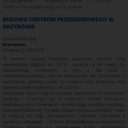
Strona główna
Projekty ZIT KBOF
Budowa
Centrum Przesiadkowego w Grzybowie
BUDOWA CENTRUM PRZESIADKOWEGO W
GRZYBOWIE
Gmina Kołobrzeg
Kryterium:
Działanie 2.3 RPO WZ
W ramach realizacji inwestycji powstanie odcinek drogi
wewnętrznej długości ok. 54 m , parkingi na 40 miejsc dla
samochodów osobowych, w tym 2 dla osób z
niepełnosprawnością, miejsce odpoczynku dla podróżnych z
ławeczkami, zielenią, wiatą na rowery oraz fontanną oraz
odcinek ścieżki rowerowej – ok. 300 m.
Mieszkańcy będą mogli pozostawić samochód na niepłatnym
parkingu i przesiąść się w publiczny środek transportu
miejskiego, który dowiezie ich do większego ośrodka miejskiego
jakim jest Kołobrzeg. Ponadto będzie można pozostawić rower
w miejscu do tego wyznaczonym i również skorzystać z
autobusu miejskiego. Centrum przesiadkowe w miejscowości
Grzybowo pozwoli na zmniejszenie liczby samochodów