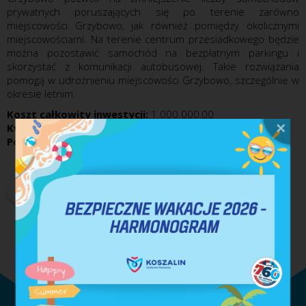
prywatnych poruszających się po terenie zarówno
miejscowości Grzybowo, jak również pomiędzy okolicznymi
miejscowościami. Na terenie centrum przesiadkowego będzie
można pozostawić samochód na bezpłatnym parkingu i
skorzystać z komunikacji autobusowej. Takie rozwiązania
pomogą w udrożnieniu miejscowości Grzybowo, szczególnie w
okresie letnim.
Koszt całkowity inwestycji:
1.000.000,00
Kwota dofinansowania:
53.233,00
Poziom dofinansowania:
42,59%
DRUKUJ
PDF