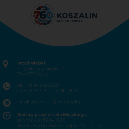
Urząd Miejski
ul. Rynek Staromiejski 6-7
75 – 007 Koszalin
tel. + 48 94 348 86 00
fax + 48 94 342 24 78, 342 24 78
e-mail:
um.koszalin@um.koszalin.pl
Godziny pracy Urzędu Miejskiego:
poniedziałek: 8.00 – 16.00
wtorek , środa, czwartek i piątek: 7.15 – 15.15