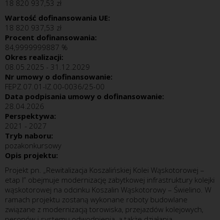
18 820 937,53 zł
Wartość dofinansowania UE:
18 820 937,53 zł
Procent dofinansowania:
84,9999999887 %
Okres realizacji:
08.05.2025
-
31.12.2029
Nr umowy o dofinansowanie:
FEPZ.07.01-IZ.00-0036/25-00
Data podpisania umowy o dofinansowanie:
28.04.2026
Perspektywa:
2021 - 2027
Tryb naboru:
pozakonkursowy
Opis projektu:
Projekt pn. „Rewitalizacja Koszalińskiej Kolei Wąskotorowej –
etap I” obejmuje modernizację zabytkowej infrastruktury kolejki
wąskotorowej na odcinku Koszalin Wąskotorowy – Świelino. W
ramach projektu zostaną wykonane roboty budowlane
związane z modernizacją torowiska, przejazdów kolejowych,
peronów i systemu odwodnienia, a także działania