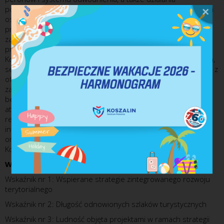
poprawiające bezpieczeństwo i dostępność infrastruktury dla
osób ze szczególnymi potrzebami. Projekt obejmuje również
przygotowanie dokumentacji technicznej, nadzór inwestorski,
zarządzanie projektem oraz działania informacyjno-
promocyjne. Projekt skierowany jest do mieszkańców
Koszalina i regionu, turystów, rodzin z dziećmi, grup szkolnych,
seniorów oraz osób z niepełnosprawnościami korzystających z
oferty Koszalińskiej Kolei Wąskotorowej. Celem projektu jest
zachowanie zabytkowej infrastruktury kolejowej, poprawa
bezpieczeństwa i dostępności obiektu oraz zwiększenie
atrakcyjności turystycznej i kulturowej regionu. Efektem
realizacji projektu będzie poprawa stanu technicznego
infrastruktury kolejowej, zwiększenie liczby odwiedzających
oraz rozwój funkcji turystycznych i społecznych Koszalińskiej
Kolei Wąskotorowej.
Wskaźniki produktu:
Wskaźnik nr 1: Wspierane strategie zintegrowanego rozwoju
terytorialnego
Wskaźnik nr 2: Długość odnowionych szlaków turystycznych
Wskaźnik nr 3: Ludność objęta projektami w ramach strategii