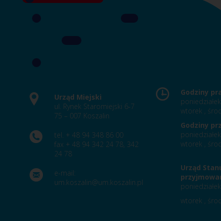
Godziny pr
Urząd Miejski
poniedziałek
ul. Rynek Staromiejski 6-7
wtorek , środ
75 – 007 Koszalin
Godziny pr
poniedziałek
tel. + 48 94 348 86 00
wtorek , środ
fax + 48 94 342 24 78, 342
24 78
Urząd Stan
e-mail:
przyjmowan
um.koszalin@um.koszalin.pl
poniedziałek
wtorek , środ