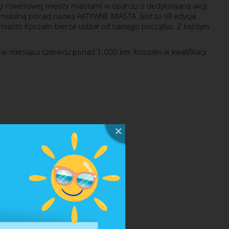
acji rowerowej między miastami w oparciu o dedykowaną akcji,
 mobilną ponad nazwą AKTYWNE MIASTA. Jest to VII edycja
ej miasto Koszalin bierze udział od samego początku. Z każdym
w miesiącu czerwcu ponad 1.000 km. Koszalin w kwalifikacji