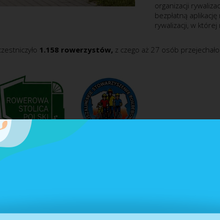
organizacji rywaliz
bezpłatną aplikację
rywalizacji, w któr
zestniczyło
1.158 rowerzystów,
z czego aż 27 osób przejechało 