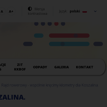
Wersja
Język
polski
kontrastowa
CJE
ZIT
ODPADY
GALERIA
KONTAKT
G
KKBOF
Rajd rowerowy - wspólnie kręcimy kilometry dla Koszalina.
ZALINA.