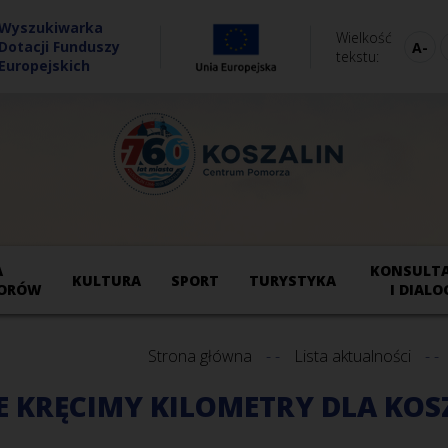
Wyszukiwarka
Wielkość
Dotacji Funduszy
tekstu
Europejskich
A
KONSULTA
KULTURA
SPORT
TURYSTYKA
ORÓW
I DIALO
Strona główna
Lista aktualności
 KRĘCIMY KILOMETRY DLA KOS