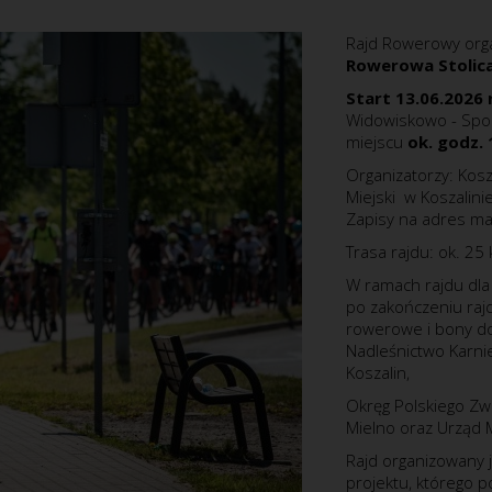
Rajd Rowerowy orga
Rowerowa Stolica
Start 13.06.2026 
Widowiskowo - Spor
miejscu
ok. godz. 
Organizatorzy: Kos
Miejski w Koszalini
Zapisy na adres mai
Trasa rajdu: ok. 2
W ramach rajdu dla
po zakończeniu raj
rowerowe i bony do
Nadleśnictwo Karnie
Koszalin,
Okręg Polskiego Zw
Mielno oraz Urząd
Rajd organizowany 
projektu, którego 