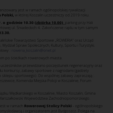
nizowany jest w ramach ogólnopolskiej rywalizacji
 Polski,
w której Koszalin uczestniczy od 2019 roku.
r. o godzinie 10.30
(zbiórka 10.00)
parking przy Hali
towej ul. Śniadeckich 4. Zakończenie rajdu w tym samym
13.30.
zalińskie Towarzystwo Sportowe „ROWERIA” oraz Urząd
e, Wydział Spraw Społecznych, Kultury, Sportu i Turystyki.
lowy :
roweria_koszalin@onet.pl   
5 km po ścieżkach rowerowych miasta.
 uczestników przewidziano poczęstunek regeneracyjny oraz
du konkursy, zabawy sportowe z nagrodami (gadżety
 sklepu sportowego). Do wspólnej zabawy zapraszają :
szewice, Komenda Miejska Policji w Koszalinie, Forum
iązku Wędkarskiego w Koszalinie, Miasto Koszalin, Gmina
 Marszałkowski Województwa Zachodniopomorskiego.
jest w ramach
Rowerowej Stolicy Polski
- ogólnopolskiego
pomysłodawcą i organizatorem jest Bydgoszcz. Polega na