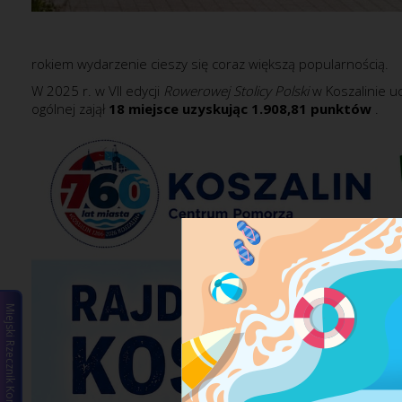
rokiem wydarzenie cieszy się coraz większą popularnością.
W 2025 r. w VII edycji
Rowerowej Stolicy Polski
w Koszalinie
uc
ogólnej zajął
18 miejsce uzyskując 1.908,81 punktów
.
Miejski Rzecznik Konsumentów