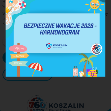
krajowych producentów
w realizacji zamówień publicznych.
Wizyta była okazją do rozmowy o perspektywach rozwoju firmy
oraz znaczeniu lokalnych przedsiębiorstw dla gospodarki
Koszalina.
DRUKUJ
PDF
WIĘCEJ AKTUALNOŚCI
ARCHIWUM