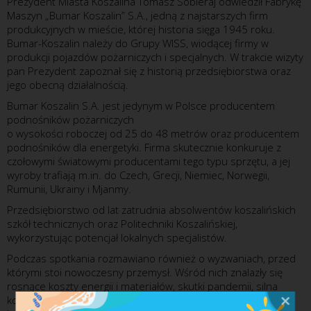
Prezydent Miasta Koszalina Tomasz Sobieraj odwiedził Fabrykę
Maszyn „Bumar Koszalin” S.A., jedną z najstarszych firm
produkcyjnych w mieście, której historia sięga 1945 roku.
Bumar-Koszalin należy do Grupy WISS, wiodącej firmy w
produkcji pojazdów pożarniczych i specjalnych. W trakcie wizyty
pan Prezydent zapoznał się z historią przedsiębiorstwa oraz
jego obecną działalnością.
Bumar Koszalin S.A. jest jedynym w Polsce producentem
podnośników pożarniczych
o wysokości roboczej od 25 do 48 metrów oraz producentem
podnośników dla energetyki. Firma skutecznie konkuruje z
czołowymi światowymi producentami tego typu sprzętu, a jej
wyroby trafiają m.in. do Czech, Grecji, Niemiec, Norwegii,
Rumunii, Ukrainy i Mjanmy.
Przedsiębiorstwo od lat zatrudnia absolwentów koszalińskich
szkół technicznych oraz Politechniki Koszalińskiej,
wykorzystując potencjał lokalnych specjalistów.
Podczas spotkania rozmawiano również o wyzwaniach, przed
którymi stoi nowoczesny przemysł. Wśród nich znalazły się
rosnące koszty energii i materiałów, skutki pandemii, silna
konkurencja na rynku oraz ograniczone możliwości wsparcia