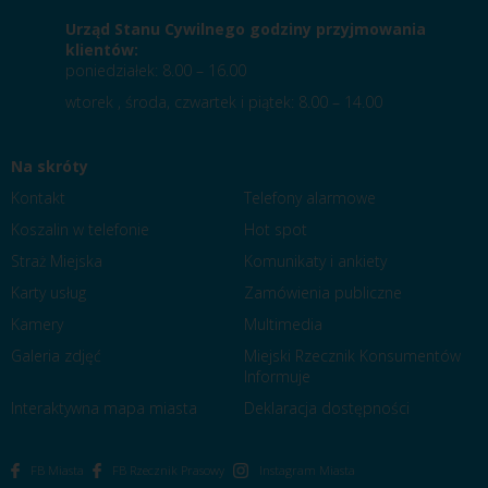
Urząd Stanu Cywilnego godziny przyjmowania
klientów:
poniedziałek: 8.00 – 16.00
wtorek , środa, czwartek i piątek: 8.00 – 14.00
Na skróty
Kontakt
Telefony alarmowe
Koszalin w telefonie
Hot spot
Straż Miejska
Komunikaty i ankiety
Karty usług
Zamówienia publiczne
Kamery
Multimedia
Galeria zdjęć
Miejski Rzecznik Konsumentów
Informuje
Interaktywna mapa miasta
Deklaracja dostępności
FB Miasta
FB Rzecznik Prasowy
Instagram Miasta