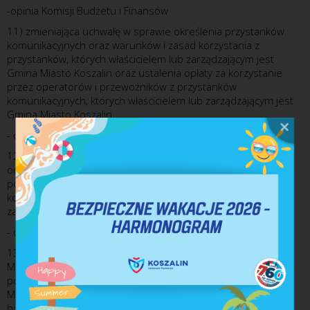
-opinia Komisji Budżetu i Finansów
11) zmieniająca uchwałę w sprawie określenia przystanków
komunikacyjnych oraz warunków i zasad korzystania z
przystanków, których właścicielem lub zarządzającym jest
Gmina Miasto Koszalin oraz ustalenia opłaty za korzystanie
przez operatorów i przewoźników z przystanków
komunikacyjnych, których właścicielem lub zarządzającym jest
Gmina Miasto Koszalin
- opinia Komisji Gospodarki Komunalnej
12) w sprawie ustalenia stawki opłaty za gospodarowanie
odpadami komunalnymi za pojemnik lub worek o określonej
pojemności, przeznaczony do zbierania odpadów
komunalnych powstałych na nieruchomości, na której nie
zamieszkują mieszkańcy, a powstają odpady komunalne
- opinia Komisji Gospodarki Komunalnej
13) w sprawie wyrażenia zgody na zawarcie przez Gminę
Miasto Koszalin porozumienia międzygminnego w sprawie
powierzenia Gminie Miasto Koszalin zadania własnego Gminy
Miasta Kołobrzeg dotyczącego zagospodarowania odpadów
biodegradowalnych pochodzących z terenu Gminy Miasto