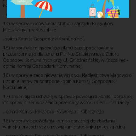
Kołobrzeg
- opinia Komisji Gospodarki Komunalnej
14) w sprawie uchwalenia statutu Zarządu Budynków
Mieszkalnych w Koszalinie
-opinia Komisji Gospodarki Komunalnej
15) w sprawie miejscowego planu zagospodarowania
przestrzennego dla terenu Punktu Selektywnego Zbioru
Odpadów Komunalnych przy ul. Gnieźnieńskiej w Koszalinie -
opinia Komisji Gospodarki Komunalnej
16) w sprawie zaopiniowania wniosku Nadleśnictwa Manowo o
uznanie lasów za ochronne -opinia Komisji Gospodarki
Komunalnej
17) zmieniająca uchwałę w sprawie powołania komisji doraźnej
do spraw przeciwdziałania przemocy wśród dzieci i młodzieży
- opinia Komisji Porządku Prawnego i Publicznego
18) w sprawie powołania komisji doraźnej do zbadania
wniosku pracodawcy o rozwiązanie stosunku pracy z radną
- opinia Komisji Porządku Prawnego i Publicznego