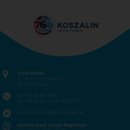
Urząd Miejski
ul. Rynek Staromiejski 6-7
75 – 007 Koszalin
tel. + 48 94 348 86 00
fax + 48 94 342 24 78, 342 24 78
e-mail:
um.koszalin@um.koszalin.pl
Godziny pracy Urzędu Miejskiego: