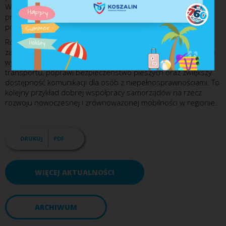
Województwa Zachodniopomorskiego z wnioskiem o
przeanalizowanie możliwości wydłużenia funkcjonowania
połączenia kolejowego Koszalin – Mielno na cały rok.
Rozbudowane Centrum Przesiadkowe w Mielnie ma służyć
zarówno mieszkańcom regionu, jak i turystom odwiedzającym
wybrzeże. Inwestycja usprawni integrację różnych środków
transportu, poprawi bezpieczeństwo pieszych oraz zwiększy
dostępność komunikacji dla osób z niepełnosprawnościami. To
kolejny przykład dobrej współpracy samorządów na rzecz
rozwoju nowoczesnej i zrównoważonej mobilności w regionie.
DRUKUJ
PDF
WIĘCEJ AKTUALNOŚCI
ARCHIWUM