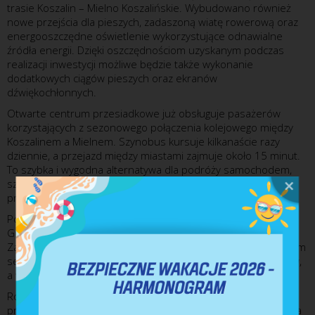
trasie Koszalin – Mielno Koszalińskie. Wybudowano również
nowe przejścia dla pieszych, zadaszoną wiatę rowerową oraz
energooszczędne oświetlenie wykorzystujące odnawialne
źródła energii. Dzięki oszczędnościom uzyskanym podczas
realizacji inwestycji możliwe będzie także wykonanie
dodatkowych ciągów pieszych oraz ekranów
dźwiękochłonnych.
Otwarte centrum przesiadkowe już obsługuje pasażerów
korzystających z sezonowego połączenia kolejowego między
Koszalinem a Mielnem. Szynobus kursuje kilkanaście razy
dziennie, a przejazd między miastami zajmuje około 15 minut.
To szybka i wygodna alternatywa dla podróży samochodem,
szczególnie w okresie letnim, gdy ruch na drogach
prowadzących nad morze jest znacznie większy.
Połączenie finansowane jest wspólnie przez Miasto Koszalin,
Gminę Mielno oraz Województwo Zachodniopomorskie.
Zainteresowanie podróżnych z roku na rok rośnie. W ubiegłym
sezonie z szynobusu skorzystało około 80 tysięcy pasażerów,
a w tym roku liczba ta może zbliżyć się nawet do 100 tysięcy.
Rosnąca popularność połączenia sprawiła, że 12 czerwca
prezydent Koszalina Tomasz Sobieraj zwrócił się do Marszałka