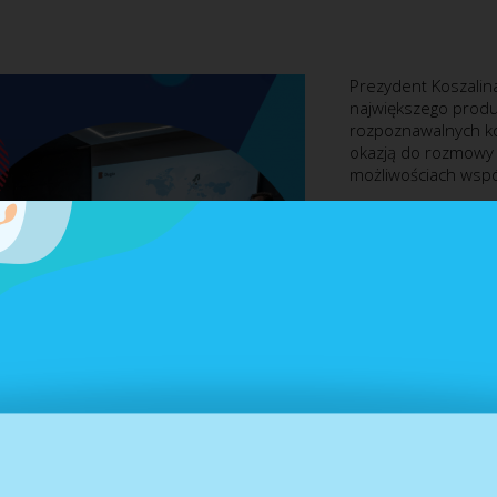
Prezydent Koszalina
największego produ
rozpoznawalnych ko
okazją do rozmowy 
możliwościach wspó
Buglo działa w Kosz
pracowników, a jej 
współpracy z ponad
także działania re
Dziecka”, obejmują
Podczas spotkania 
projektach. Zapre
Parku Książąt Pomo
przestrzeni dla mło
Rozmowy dotyczyły t
przejęcia sąsiednie
m.in. z organizacją 