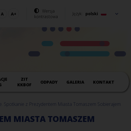
Wersja
Język
polski
kontrastowa
CJE
ZIT
ODPADY
GALERIA
KONTAKT
G
KKBOF
ie. Spotkanie z Prezydentem Miasta Tomaszem Sobierajem
NTEM MIASTA TOMASZEM