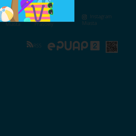
FB
FB Rzecznik
Instagram
Miasta
Miasta
Prasowy
RSS