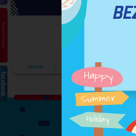
Płatność online
DRUKUJ
PDF