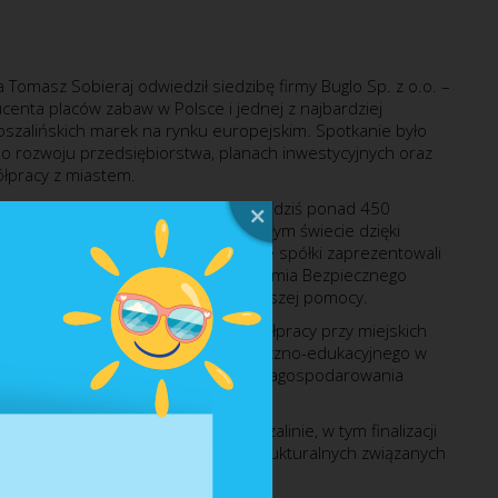
 Tomasz Sobieraj odwiedził siedzibę firmy Buglo Sp. z o.o. –
centa placów zabaw w Polsce i jednej z najbardziej
szalińskich marek na rynku europejskim. Spotkanie było
o rozwoju przedsiębiorstwa, planach inwestycyjnych oraz
łpracy z miastem.
alinie od 2010 roku. Firma zatrudnia dziś ponad 450
produkty trafiają do odbiorców na całym świecie dzięki
 90 dystrybutorami. Przedstawiciele spółki zaprezentowali
alizowane w ramach programu „Akademia Bezpiecznego
cego edukację dzieci z zakresu pierwszej pomocy.
omówiono również możliwości współpracy przy miejskich
zentowano koncepcję parku sensoryczno-edukacyjnego w
rskich „B” oraz pomysły dotyczące zagospodarowania
dzieży w rejonie amfiteatru.
akże dalszego rozwoju firmy w Koszalinie, w tym finalizacji
j nieruchomości oraz kwestii infrastrukturalnych związanych
parkingów i przejścia dla pieszych.