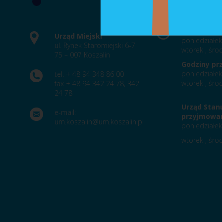
Godziny pr
Urząd Miejski
poniedziałek
ul. Rynek Staromiejski 6-7
wtorek , środ
75 – 007 Koszalin
Godziny pr
poniedziałek
tel. + 48 94 348 86 00
wtorek , środ
fax + 48 94 342 24 78, 342
24 78
Urząd Stan
e-mail:
przyjmowan
um.koszalin@um.koszalin.pl
poniedziałek
wtorek , środ