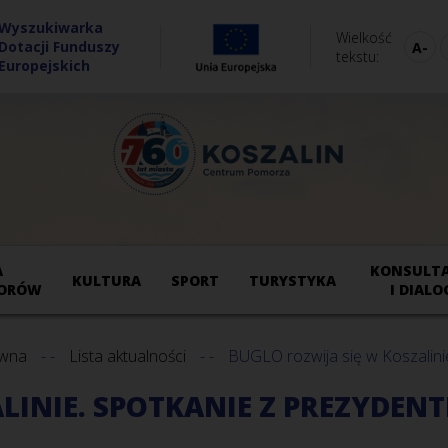
Wyszukiwarka
Wielkość
Dotacji Funduszy
tekstu
Europejskich
A
KONSULTA
KULTURA
SPORT
TURYSTYKA
ORÓW
I DIALO
ówna
Lista aktualności
BUGLO rozwija się w Koszalin
ALINIE. SPOTKANIE Z PREZYDE