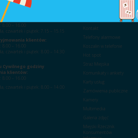
acy Urzędu Miejskiego:
Na skróty
: 8.00 – 16.00
Kontakt
a, czwartek i piątek: 7.15 – 15.15
Telefony alarmowe
zyjmowania klientów:
: 8.00 – 16.00
Koszalin w telefonie
a, czwartek i piątek: 8.00 – 14.30
Hot spot
Straż Miejska
u Cywilnego godziny
ia klientów:
Komunikaty i ankiety
: 8.00 – 16.00
Karty usług
a, czwartek i piątek: 8.00 – 14.00
Zamówienia publiczne
Kamery
Multimedia
Galeria zdjęć
Miejski Rzecznik
Konsumentów