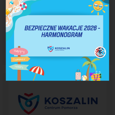
Szanowni Państwo, serdecznie zapraszamy do
zapoznania się w wynikami badania ankietowego
przeprowadzonego w trakcie prac projektowych
nad Uchwałą Krajobrazową dla miasta Koszalina.
Badanie odbyło się w dniach od 13 do 28 lutego
2018 r. Wyniki badania ankietowego
przeprowadzonego w trakcie prac...
CZYTAJ WIĘCEJ