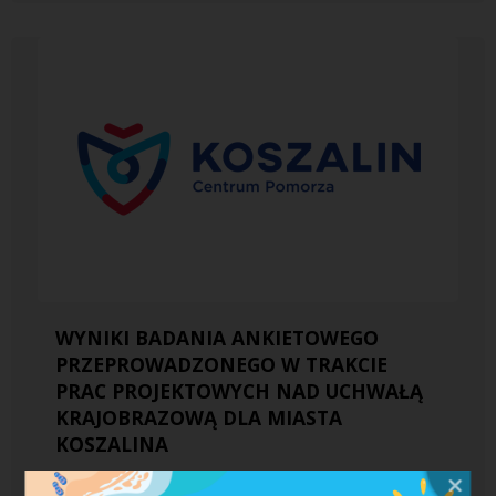
WYNIKI BADANIA ANKIETOWEGO
PRZEPROWADZONEGO W TRAKCIE
PRAC PROJEKTOWYCH NAD UCHWAŁĄ
KRAJOBRAZOWĄ DLA MIASTA
KOSZALINA
12.03.2018