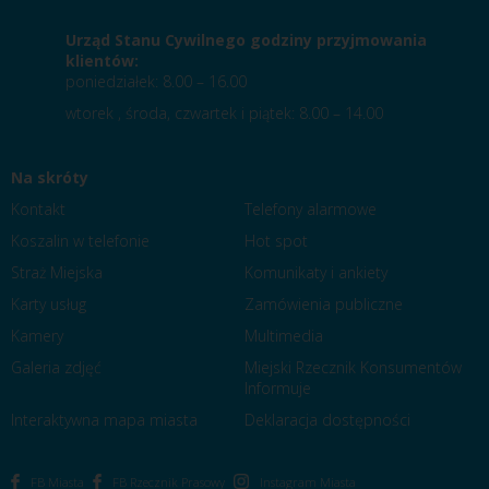
Urząd Stanu Cywilnego godziny przyjmowania
klientów:
poniedziałek: 8.00 – 16.00
wtorek , środa, czwartek i piątek: 8.00 – 14.00
Na skróty
Kontakt
Telefony alarmowe
Koszalin w telefonie
Hot spot
Straż Miejska
Komunikaty i ankiety
Karty usług
Zamówienia publiczne
Kamery
Multimedia
Galeria zdjęć
Miejski Rzecznik Konsumentów
Informuje
Interaktywna mapa miasta
Deklaracja dostępności
FB Miasta
FB Rzecznik Prasowy
Instagram Miasta