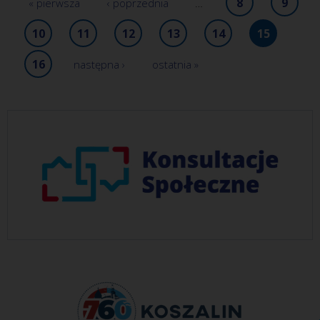
8
9
« pierwsza
‹ poprzednia
…
10
11
12
13
14
15
16
następna ›
ostatnia »