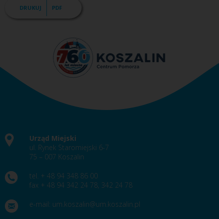
DRUKUJ
PDF
Urząd Miejski
ul. Rynek Staromiejski 6-7
75 – 007 Koszalin
tel. + 48 94 348 86 00
fax + 48 94 342 24 78, 342 24 78
e-mail:
um.koszalin@um.koszalin.pl