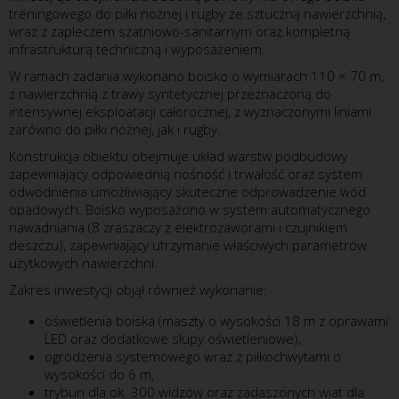
treningowego do piłki nożnej i rugby ze sztuczną nawierzchnią,
wraz z zapleczem szatniowo-sanitarnym oraz kompletną
infrastrukturą techniczną i wyposażeniem.
W ramach zadania wykonano boisko o wymiarach 110 × 70 m,
z nawierzchnią z trawy syntetycznej przeznaczoną do
intensywnej eksploatacji całorocznej, z wyznaczonymi liniami
zarówno do piłki nożnej, jak i rugby.
Konstrukcja obiektu obejmuje układ warstw podbudowy
zapewniający odpowiednią nośność i trwałość oraz system
odwodnienia umożliwiający skuteczne odprowadzenie wód
opadowych. Boisko wyposażono w system automatycznego
nawadniania (8 zraszaczy z elektrozaworami i czujnikiem
deszczu), zapewniający utrzymanie właściwych parametrów
użytkowych nawierzchni.
Zakres inwestycji objął również wykonanie:
oświetlenia boiska (maszty o wysokości 18 m z oprawami
LED oraz dodatkowe słupy oświetleniowe),
ogrodzenia systemowego wraz z piłkochwytami o
wysokości do 6 m,
trybun dla ok. 300 widzów oraz zadaszonych wiat dla