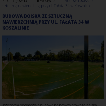
Strona główna
Inwestycje
Budowa boiska ze
sztuczną nawierzchnią przy ul. Fałata 34 w Koszalinie
BUDOWA BOISKA ZE SZTUCZNĄ
NAWIERZCHNIĄ PRZY UL. FAŁATA 34 W
KOSZALINIE
Inwestycja obejmowała budowę pełnowymiarowego boiska