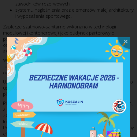
zawodników rezerwowych,
systemu nagłośnienia oraz elementów małej architektury
i wyposażenia sportowego.
Zaplecze szatniowo-sanitarne wykonano w technologii
modułowej (kontenerowej) jako budynek parterowy o
powierzchni użytkowej ok. 115 m², dostosowany do potrzeb
osób z niepełnosprawnościami, wyposażony w instalacje
sanitarne i elektryczne.
W ramach inwestycji wykonano również instalację
fotowoltaiczną o mocy 5,76 kW, wspierającą zasilanie obiektu i
ograniczającą koszty jego eksploatacji.
Uzupełnieniem zadania był zakup specjalistycznego sprzętu do
utrzymania nawierzchni, w tym ciągnika wraz z osprzętem do
pielęgnacji i eksploatacji boiska syntetycznego.
Plac budowy przekazano wykonawcy w dniu 9 sierpnia 2024 r.,
a zakończenie realizacji inwestycji nastąpiło 22 października
2025 r.
Inwestycja została dofinansowana z Rządowego Funduszu
Polski Ład: Programu Inwestycji Strategicznych i stanowi istotny
element rozwoju infrastruktury sportowej miasta,