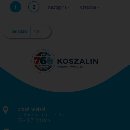
1
2
następna ›
ostatnia »
DRUCKEN
PDF
Urząd Miejski
ul. Rynek Staromiejski 6-7
75 – 007 Koszalin