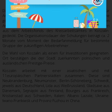
Berufshochschule.
Die Stadt bietet die Organisation von Schulungen für
Arbeitslose an, die Ausbildung in der gegebenen Branche
gemäß den angemeldeten Bedürfnissen der zukünftigen
Arbeitgeber haben. Die Kosten der o.g. Schulungen werden
aus dem Arbeitsfonds des Kreisarbeitsamtes in Koszalin
gedeckt. Die Organisationsdauer der Schulungen beträgt ca. 2
Monate vom Moment der Bedarfanmeldung für bestimmte
Gruppe der zukünftigen Arbeitnehmer.
Die Wahl von Koszalin als einen für Investitionen geeigneten
Ort bestätigen die der Stadt zuerkannten polnischen und
ausländischen Prestige-Preise.
Koszalin arbeitet mit einer asiatischen und mit
11europäischen Partnerstädten zusammen. Diese sind
Neubrandenburg, Neumünster, Berlin-Schöneberg, Schwedt,
jeweils aus Deutschland, Lida aus Weißrussland, Gladsaxe aus
Dänemark, Sejnäjoki aus Finnland, Bourges aus Frankreich,
Kristianstad aus Schweden, Italien: Albano Laziale, Ukraine:
Iwano-Frankiwsk und Provinz Fuzhou in China.