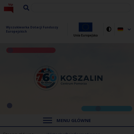
Wyszukiwarka Dotacji Funduszy 
Europejskich
MENU GŁÓWNE