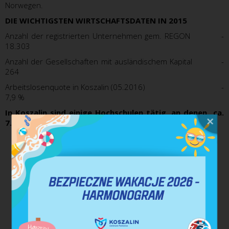
Norwegen.
DIE WICHTIGSTEN WIRTSCHAFTSDATEN IN 2015
Anzahl der registrierten Unternehmen gem. REGON -
18.303
Anzahl der Gesellschaften mit ausländischem Kapital -
264
Arbeitslosenquote in Koszalin (05.2016) -
7,9 %
In Koszalin sind einige Hochschulen tätig, an denen ca.
7.500 Studenten lernen:
Die Koszaliner Polytechnische Hochschule (Politechnika
Koszalińska) – die größte technische Hochschule in
Pommern,
Humanistische Hochschule in Gdańsk Filiale in Koszalin
(Gdańska Wyższa Szkoła Humanistyczna Filia w
Koszalinie),
Die Koszaliner Hochschule für Geisteswissenschaften
(Koszalińska Wyższa Szkoła Nauk Humanistycznych),
Verband der Lehrerkollegien,